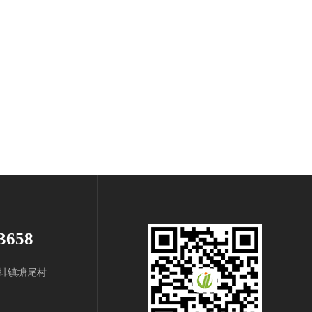
3658
排镇塘尾村